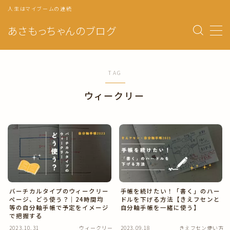
人生はマイブームの連続
あさもっちゃんのブログ
MENU
トップページ
TAG
ウィークリー
プロフィール
自分軸手帳の使い方
マンスリーページ
ウィークリー
自分のトリセツ
バーチカルタイプのウィークリー
手帳を続けたい！「書く」のハー
ページ、どう使う？｜24時間均
ドルを下げる方法【きえフセンと
年の目標・振り返り
等の自分軸手帳で予定をイメージ
自分軸手帳を一緒に使う】
で把握する
月の目標・振り返り
2023.10.31
ウィークリー
2023.09.18
きえフセン使い方