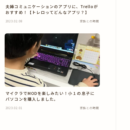
年の目標・振り返り
夫婦コミュニケーションのアプリに、Trelloが
おすすめ！【トレロってどんなアプリ？】
月の目標・振り返り
2023.02.08
家族との時間
きえフセン使い方
健康・美容
おうちの中
あさも日記
マイクラでMODを楽しみたい！小１の息子に
パソコンを購入しました。
2023.02.01
家族との時間