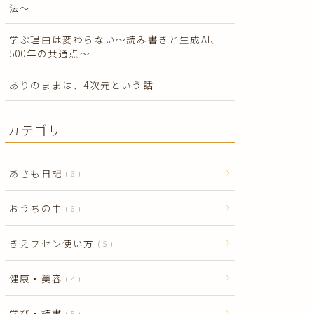
法〜
学ぶ理由は変わらない〜読み書きと生成AI、
500年の共通点〜
ありのままは、4次元という話
カテゴリ
あさも日記
6
おうちの中
6
きえフセン使い方
5
健康・美容
4
学び・読書
5