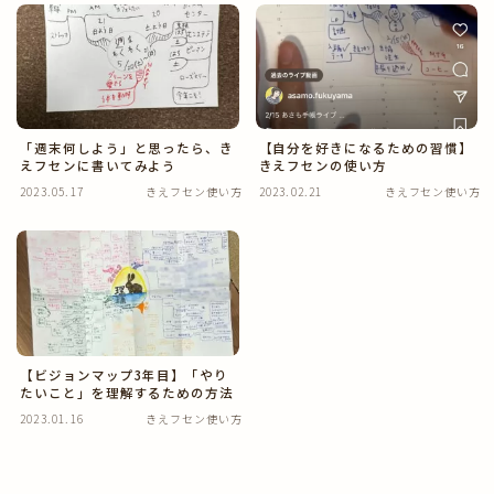
きえフセン使い方
健康・美容
【自分を好きになるための習慣】
「週末何しよう」と思ったら、き
おうちの中
きえフセンの使い方
えフセンに書いてみよう
2023.05.17
きえフセン使い方
2023.02.21
きえフセン使い方
あさも日記
【ビジョンマップ3年目】「やり
たいこと」を理解するための方法
2023.01.16
きえフセン使い方