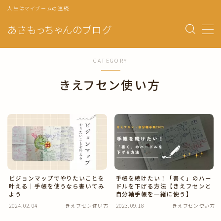
人生はマイブームの連続
あさもっちゃんのブログ
MENU
CATEGORY
トップページ
きえフセン使い方
プロフィール
自分軸手帳の使い方
マンスリーページ
ウィークリー
自分のトリセツ
ビジョンマップでやりたいことを
手帳を続けたい！「書く」のハー
叶える｜手帳を使うなら書いてみ
ドルを下げる方法【きえフセンと
年の目標・振り返り
よう
自分軸手帳を一緒に使う】
2024.02.04
きえフセン使い方
2023.09.18
きえフセン使い方
月の目標・振り返り