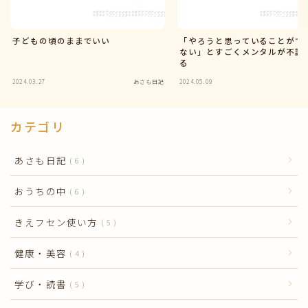
子どもの頃のままでいい
「やろうと思っていることがで
ない」とすごくメンタルが不調
る
2024.03.27
あさも日記
2024.05.09
あ
カテゴリ
あさも日記
6
おうちの中
6
きえフセン使い方
5
健康・美容
4
学び・読書
5