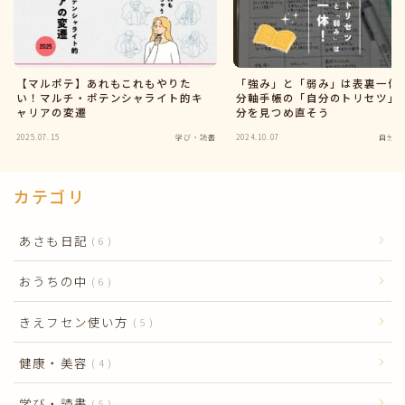
【マルポテ】あれもこれもやりた
「強み」と「弱み」は表裏一体
い！マルチ・ポテンシャライト的キ
分軸手帳の「自分のトリセツ」
ャリアの変遷
分を見つめ直そう
2025.07.15
学び・読書
2024.10.07
自分の
カテゴリ
あさも日記
6
おうちの中
6
きえフセン使い方
5
健康・美容
4
学び・読書
5