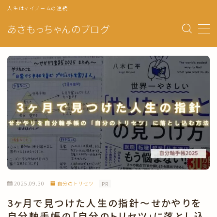
人生はマイブームの連続
あさもっちゃんのブログ
MENU
トップページ
プロフィール
自分軸手帳の使い方
マンスリーページ
ウィークリー
自分のトリセツ
2025.09.30
自分のトリセツ
PR
年の目標・振り返り
3ヶ月で見つけた人生の指針〜せかやりを
月の目標・振り返り
自分軸手帳の「自分のトリセツ」に落とし込