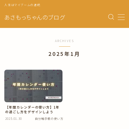
人生はマイブームの連続
あさもっちゃんのブログ
MENU
トップページ
ARCHIVES
2025年1月
プロフィール
自分軸手帳の使い方
マンスリーページ
ウィークリー
自分のトリセツ
【年間カレンダーの使い方】1年
の過ごし方をデザインしよう
年の目標・振り返り
2025.01.30
自分軸手帳の使い方
月の目標・振り返り