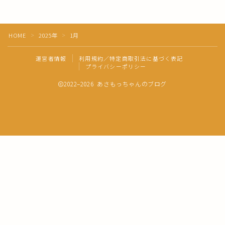
きえフセン使い方
HOME
2025年
1月
＞
＞
健康・美容
運営者情報
利用規約／特定商取引法に基づく表記
プライバシーポリシー
おうちの中
2022–2026 あさもっちゃんのブログ
あさも日記
Follow Me
オンラインで購入できます
自分軸手帳ストア