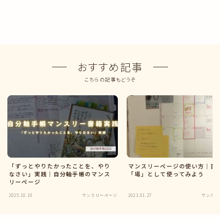
おすすめ記事
こちらの記事もどうぞ
「ずっとやりたかったことを、やり
マンスリーページの使い方｜計
なさい」実践｜自分軸手帳のマンス
「場」として使ってみよう
リーページ
2025.10.10
マンスリーページ
2023.01.27
マンスリ