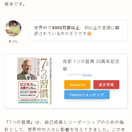
発本です。
世界中で
4000万部以上
、40以上の言語に翻
訳されているのだそうです
あさも
完訳 7つの習慣 30周年記念
版
created by
Rinker
Amazon
楽天市場
Yahooショッピング
『7つの習慣』は、自己成長とリーダーシップのための指
針として、世界中の人々に影響を与えてきました。この本