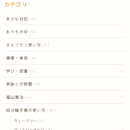
カテゴリ
あさも日記
6
おうちの中
6
きえフセン使い方
5
健康・美容
4
学び・読書
5
家族との時間
3
福山雅治
1
自分軸手帳の使い方
31
ウィークリー
2
マンスリーページ
4