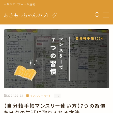
人生はマイブームの連続
あさもっちゃんのブログ
MENU
トップページ
プロフィール
自分軸手帳の使い方
マンスリーページ
ウィークリー
自分のトリセツ
2024.09.23
マンスリーページ
PR
年の目標・振り返り
【自分軸手帳マンスリー使い方】7つの習慣
月の目標・振り返り
を日々の生活に取り入れる方法