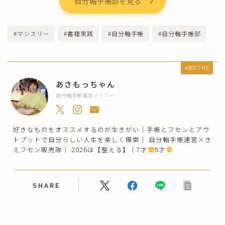
自分軸手帳部を見る
#マンスリー
#書籍実践
#自分軸手帳
#自分軸手帳部
ABOUT ME
あさもっちゃん
自分軸手帳運営メンバー
好きなものをオススメするのが生きがい｜手帳とフセンとアウ
トプットで自分らしい人生を楽しく模索｜ 自分軸手帳運営×き
えフセン販売隊｜ 2026は【整える】｜7才
9才
SHARE