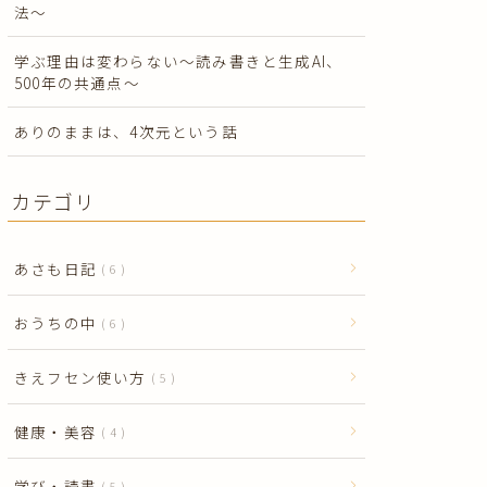
法〜
学ぶ理由は変わらない〜読み書きと生成AI、
500年の共通点〜
ありのままは、4次元という話
カテゴリ
あさも日記
6
おうちの中
6
きえフセン使い方
5
健康・美容
4
学び・読書
5