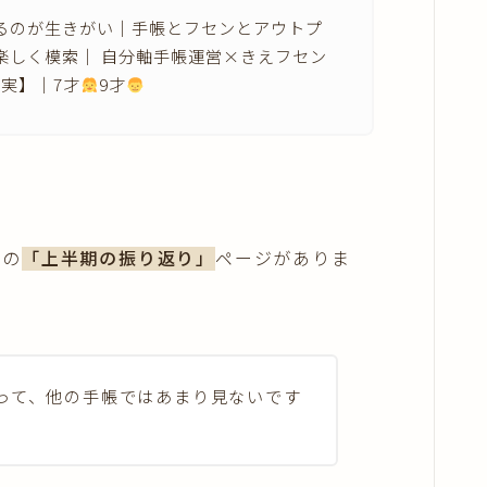
るのが生きがい｜手帳とフセンとアウトプ
楽しく模索｜ 自分軸手帳運営×きえフセン
【実】｜7才
9才
めの
「上半期の振り返り」
ページがありま
って、他の手帳ではあまり見ないです