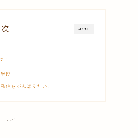
目次
CLOSE
ット
上半期
の発信をがんばりたい。
サーリンク