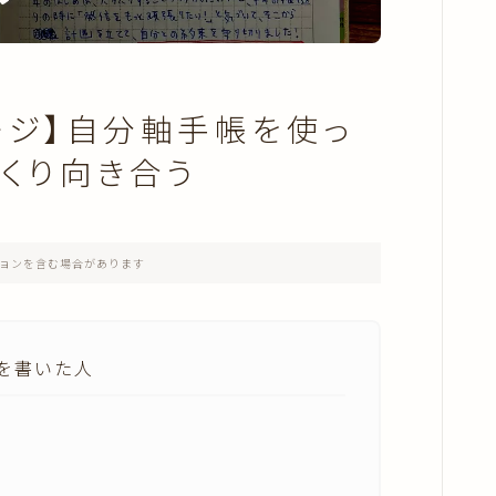
年の目標・振り返り
月の目標・振り返り
ージ】自分軸手帳を使っ
きえフセン使い方
くり向き合う
健康・美容
おうちの中
ョンを含む場合があります
あさも日記
を書いた人